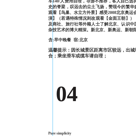
车140/人费用自理，导游不推荐，客人自己
史的脊梁，叹远去的尘土飞扬，赞现今的繁华
观看【鸟巢、水立方外景】感受2008北京奥
演】（若遇特殊情况则改观看【金面王朝】）
及商社、旅行社等外籍人士了解北京、认识中
杂技艺术的博大精深。新北京、新奥运、新朝阳
含:早中晚餐 宿:北京
温馨提示：因长城景区距离市区较远，出城
合；乘坐滑车或缆车请自理；
04
Pure simplicity