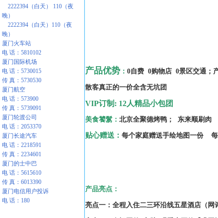
2222394（白天） 110（夜
晚）
2222394（白天）110（夜
晚）
厦门火车站
电 话：5810102
厦门国际机场
产品优势
：
0自费 0购物店 0景区交通
电 话：5730015
传 真：5730530
散客真正的一价全含无坑团
厦门航空
电 话：573900
VIP订制:
12人精品小包团
传 真：5739091
厦门轮渡公司
美食饕鬄：
北京全聚德烤鸭； 东来顺刷肉
电 话：2053370
贴心赠送：
每个家庭赠送手绘地图一份 每
厦门长途汽车
电 话：2218591
传 真：2234601
厦门的士中巴
电 话：5615610
传 真：6013390
产品亮点：
厦门电信用户投诉
电 话：180
亮点一：
全程入住二三环沿线五星酒店（网