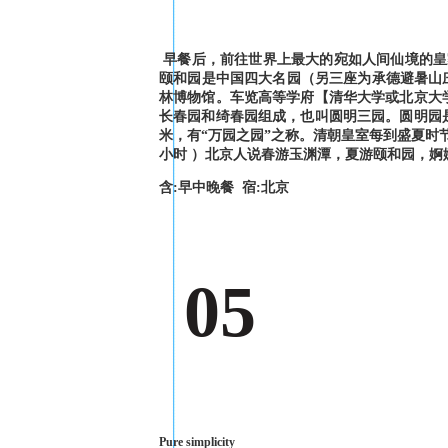
早餐后，前往世界上最大的宛如人间仙境的皇家
颐和园是中国四大名园（另三座为承德避暑山庄
林博物馆。车览高等学府【清华大学或北京大
长春园和绮春园组成，也叫圆明三园。圆明园
米，有“万园之园”之称。清朝皇室每到盛夏时
小时 ）北京人说春游玉渊潭，夏游颐和园，
含:早中晚餐 宿:北京
05
Pure simplicity