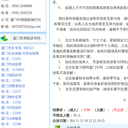
意。
电 话：0592-2048000
9、 如遇人力不可抗拒因素或游客自身原因
传 真：0592-2026250
我社接待质量反馈以游客所填意见单为准，请
公 司: 厦门中国国际旅行社
权事宜注意：以客人在当地所签意见单为依据，
邮 箱：845520742@qq.com
不满者，投诉在回团后7天内有效，逾期不予受
厦门常用电话号码
1、 北京为首都城市、寸土寸金、星级酒店
等物品，因此请游客在出团时带齐个人用品。入住
厦门市长专线: 968123
设施的质量及数量进行核对，如有问题请及时通报
厦门社会保险与劳动保障
及离店时请确保关闭门窗。
电 话：12333
2、 如住宿出现单人，导游将安排游客与同
厦门劳动监察
3、 北京饮食习惯同厦门不同，口味比较重
电 话：5110656
游客尽请谅解！
厦门地税咨询
4、 北京春夏秋冬四季分明，春秋季节短，
电 话：12366
干燥，室内温度高，旅客应准备好保湿用的护肤品
厦门消费者投诉
5、 北京交通管制比较严格，旅游车遵守交
电 话：12315
厦门物价监督
6
电 话：12358
厦门环境保护
结算价：（成人）：
4780
（儿童）：
（不占床，
电 话：12369
可报名人数：
30 人
厦门法律服务
出发日期：
月6 11 15 18 22 25 29 日
电 话：12348