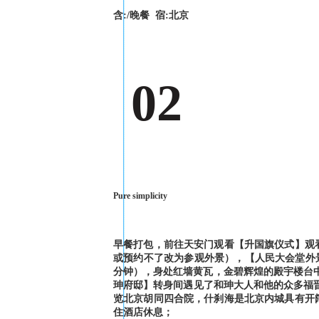
含:/晚餐 宿:北京
02
Pure simplicity
早餐打包，前往天安门观看【升国旗仪式】观
或预约不了改为参观外景），【人民大会堂外景
分钟），身处红墙黄瓦，金碧辉煌的殿宇楼台
珅府邸】转身间遇见了和珅大人和他的众多福晋
览北京胡同四合院，什刹海是北京内城具有开
住酒店休息；