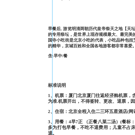
早餐后, 游览明清两朝历代皇帝祭天之地【天
的专用祭坛，是世界上现存规模最大、最完美的
国寺小吃街是北京小吃的代表，小吃品种包括
的精华，京城百姓和全国各地游客都非常喜爱。
含:早中/餐
标准说明
1、机票：厦门北京厦门往返经济舱机票，
为准.机票开出，不得签转、更改、退票，
2、住宿：北京全程入住二三环五星酒店(网
3、用餐：4早7正 （正餐八菜二汤）(餐标：
多为打包早餐，不吃不退费用；儿童不占床
退。