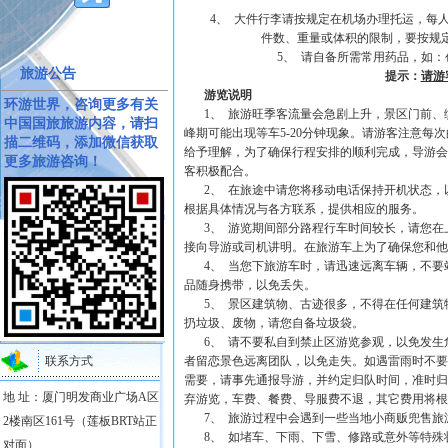
4、 大件行李请按规定在机场办理托运，每人
件数、重量或体积的限制，要按规
5、 请自备所需常用药品，如
旅游公告
提示：
请游
游览说明
环游世界，咨询更多有关
1、 旅游旺季客流量会急剧上升，景区门前
中国国旅旅游内容，请扫
峰期可能出现等车5-20分钟现象。请游客注意
描二维码，添加微信获取
给予理解，为了确保行程安排的顺利完成，导游会
更多旅游咨询！
客积极配合。
2、 在旅途中请您将移动电话保持开机状态
根据具体情况与各方联系，提供相应的服务。
3、 游览期间部分路程行车时间较长，请您
接向导游或司机讲明。在旅游车上为了确保您和他
4、 当您下旅游车时，请迅速远离车辆，不
品随身携带，以免丢失。
5、 景区建筑物、古迹很多，不得在任何建
扔垃圾、废物，请您自备垃圾袋。
6、 请不要私自到禁止区游览参观，以免发生
者留恋景色远离团队，以免走失。如遇雷雨时不要
联系方式
需要，请事先通报导游，并约定归队时间，准时归
地 址：厦门明发商业广场A区
弃游览，车费、餐费、导服费不退，其它费用将根
7、 旅游过程中会遇到一些当地小商贩兜售
2楼南区161号（莲板BRT站正
8、 如堵车、下雨、下雪、修路或意外等特
对面）