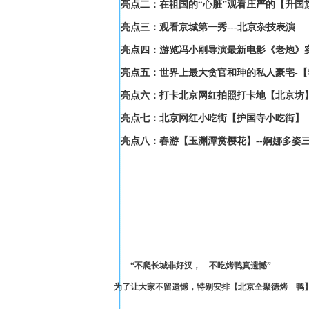
亮点二：
在祖国的“心脏”观看庄严的【升国
亮点三：
观看京城第一秀---北京杂技表演
亮点四：
游览冯小刚导演最新电影《老炮》
亮点五：
世界上最大贪官和珅的私人豪宅-
亮点六：
打卡北京网红拍照打卡地【北京坊
亮点七：
北京网红小吃街【护国寺小吃街】
亮点八：
春游【玉渊潭赏樱花】--婀娜多姿
“不爬长城非好汉， 不吃烤鸭真遗憾”
为了让大家不留遗憾，特别安排【北京全聚德烤 鸭