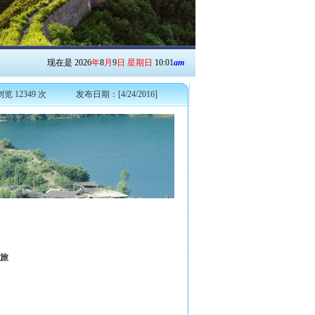
现在是
2026
年
8
月
9
日
星期日
10
:
01
am
浏览 12349 次
发布日期：[4/24/2016]
国旅